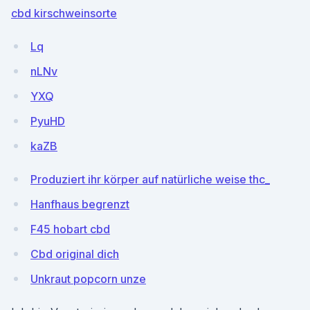
cbd kirschweinsorte
Lq
nLNv
YXQ
PyuHD
kaZB
Produziert ihr körper auf natürliche weise thc_
Hanfhaus begrenzt
F45 hobart cbd
Cbd original dich
Unkraut popcorn unze